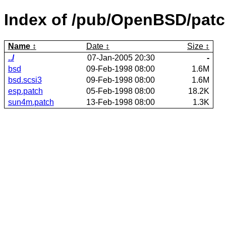
Index of /pub/OpenBSD/patc
Name
Date
Size
../
07-Jan-2005 20:30
-
bsd
09-Feb-1998 08:00
1.6M
bsd.scsi3
09-Feb-1998 08:00
1.6M
esp.patch
05-Feb-1998 08:00
18.2K
sun4m.patch
13-Feb-1998 08:00
1.3K