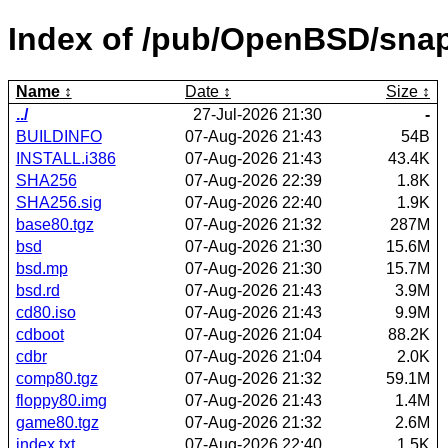
Index of /pub/OpenBSD/snap
Name
Date
Size
../
27-Jul-2026 21:30
-
BUILDINFO
07-Aug-2026 21:43
54B
INSTALL.i386
07-Aug-2026 21:43
43.4K
SHA256
07-Aug-2026 22:39
1.8K
SHA256.sig
07-Aug-2026 22:40
1.9K
base80.tgz
07-Aug-2026 21:32
287M
bsd
07-Aug-2026 21:30
15.6M
bsd.mp
07-Aug-2026 21:30
15.7M
bsd.rd
07-Aug-2026 21:43
3.9M
cd80.iso
07-Aug-2026 21:43
9.9M
cdboot
07-Aug-2026 21:04
88.2K
cdbr
07-Aug-2026 21:04
2.0K
comp80.tgz
07-Aug-2026 21:32
59.1M
floppy80.img
07-Aug-2026 21:43
1.4M
game80.tgz
07-Aug-2026 21:32
2.6M
index.txt
07-Aug-2026 22:40
1.5K